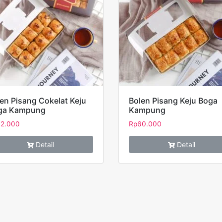
en Pisang Cokelat Keju
Bolen Pisang Keju Boga
ga Kampung
Kampung
2.000
Rp
60.000
Detail
Detail