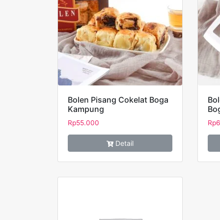
Bolen Pisang Cokelat Boga
Bol
Kampung
Bo
Rp
55.000
Rp
6
Detail