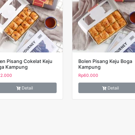
en Pisang Cokelat Keju
Bolen Pisang Keju Boga
ga Kampung
Kampung
2.000
Rp
60.000
Detail
Detail